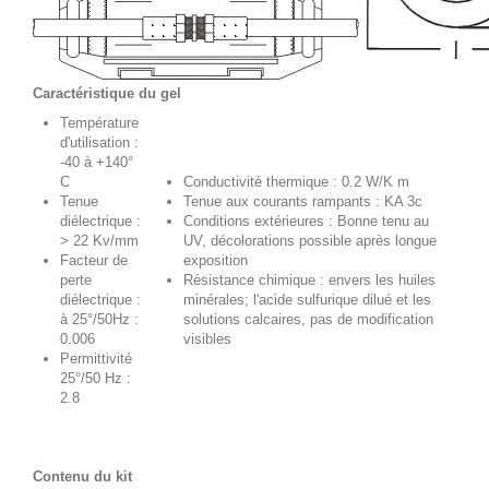
Caractéristique du gel
Température
d'utilisation :
-40 à +140°
C
Conductivité thermique : 0.2 W/K m
Tenue
Tenue aux courants rampants : KA 3c
diélectrique :
Conditions extérieures : Bonne tenu au
> 22 Kv/mm
UV, décolorations possible après longue
Facteur de
exposition
perte
Résistance chimique : envers les huiles
diélectrique :
minérales; l'acide sulfurique dilué et les
à 25°/50Hz :
solutions calcaires, pas de modification
0.006
visibles
Permittivité
25°/50 Hz :
2.8
Contenu du kit