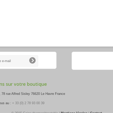
ns sur votre boutique
 78 rue Alfred Sisley 76620 Le Havre France
ous au :
+ 33 (0) 2 78 93 00 39