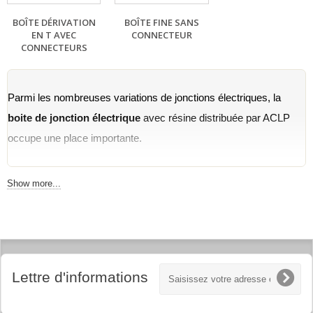
BOÎTE DÉRIVATION
BOÎTE FINE SANS
EN T AVEC
CONNECTEUR
CONNECTEURS
Parmi les nombreuses variations de jonctions électriques, la 
boite de jonction électrique
 avec résine distribuée par ACLP 
occupe une place importante.
Qu’est-ce qu'une boite de jonction électrique 
Show more...
?
La 
boite de jonction électrique
 est fournie avec une résine à 
couler. C’est une solution simple, efficace de raccordement 
électrique.
Les boites de jonction électrique sont utilisées pour la jonction, la 
dérivation, la dérivation parallèle et d'adaptation, et sont 
Lettre d'informations
disponibles avec ou sans connectique (à sertir ou à visser).