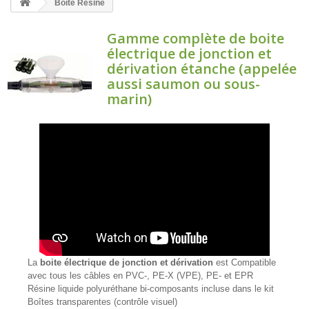
Boîte Résine
Gamme complète de boite
électrique de jonction et
dérivation étanche (appelée
aussi saumon ou sous-
marin)
La
boite électrique de jonction et dérivation
est Compatible
avec tous les câbles en PVC-, PE-X (VPE), PE- et EPR
Résine liquide polyuréthane bi-composants incluse dans le kit
Boîtes transparentes (contrôle visuel)