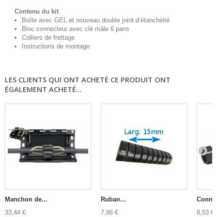
Contenu du kit
Boîte avec GEL et nouveau double joint d’étanchéité
Bloc connecteur avec clé mâle 6 pans
Colliers de frettage
Instructions de montage
LES CLIENTS QUI ONT ACHETÉ CE PRODUIT ONT
ÉGALEMENT ACHETÉ...
Manchon de...
Ruban...
Connec
33,44 €
7,86 €
8,53 €