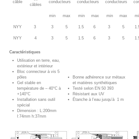
câble
conducteurs
conducteurs
conducteurs
co
câbles
min
max
min
max
min
max
mi
NYY
3
3
5
1.5
6
3
5
1.
NYY
4
3
5
1.5
6
3
5
1.
Caractéristiques
Utilisation en terre, eau,
extérieur et intérieur
Bloc connecteur à vis 5
pôles
Bonne adhérence sur métaux
Gel stable en
et matières synthétiques
température de – 40°C à
Testé selon EN 50 393
+140°C
Résistant aux UV
Installation sans outil
Étanche à l’eau jusqu’à 1 m
spécial
Dimension : L:200mm
l:74mm h:37mm