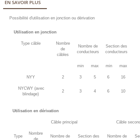
EN SAVOIR PLUS
Possibilité d'utilisation en jonction ou dérivation
Utilisation en jonction
Type câble
Nombre
Nombre de
Section des
de
conducteurs
conducteurs
câbles
min
max
min
max
NYY
2
3
5
6
16
NYCWY (avec
2
3
4
6
10
blindage)
Utilisation en dérivation
Câble principal
Câble second
Nombre
Type
Nombre de
Section des
Nombre de
Se
de