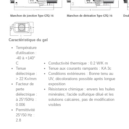
Caractéristique du gel
Température
d'utilisation :
-40 à +140°
C
Conductivité thermique : 0.2 W/K m
Tenue
Tenue aux courants rampants : KA 3c
diélectrique :
Conditions extérieures : Bonne tenu au
> 22 Kv/mm
UV, décolorations possible après longue
Facteur de
exposition
perte
Résistance chimique : envers les huiles
diélectrique :
minérales; l'acide sulfurique dilué et les
à 25°/50Hz :
solutions calcaires, pas de modification
0.006
visibles
Permittivité
25°/50 Hz :
2.8