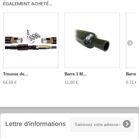
ÉGALEMENT ACHETÉ...
Trousse de...
Barre 1 M...
Barre 1
64,69 €
11,68 €
0,71 €
Lettre d'informations