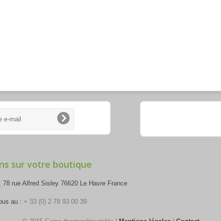
ns sur votre boutique
 78 rue Alfred Sisley 76620 Le Havre France
ous au :
+ 33 (0) 2 78 93 00 39