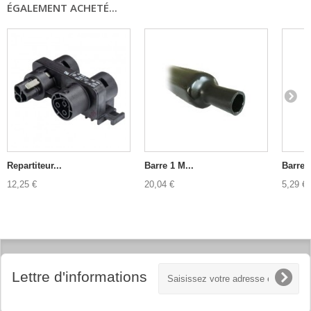
ÉGALEMENT ACHETÉ...
Repartiteur...
Barre 1 M...
Barre 1
12,25 €
20,04 €
5,29 €
Lettre d'informations