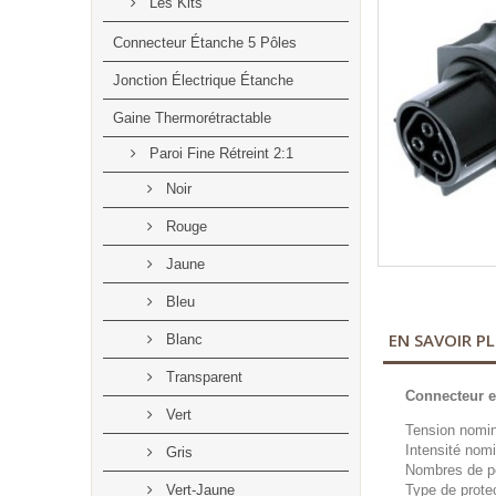
Les Kits
Connecteur Étanche 5 Pôles
Jonction Électrique Étanche
Gaine Thermorétractable
Paroi Fine Rétreint 2:1
Noir
Rouge
Jaune
Bleu
EN SAVOIR P
Blanc
Transparent
Connecteur e
Vert
Tension nomi
Intensité nom
Gris
Nombres de pôl
Vert-Jaune
Type de prote