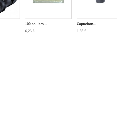
100 colliers...
Capuchon...
6,26 €
1,66 €