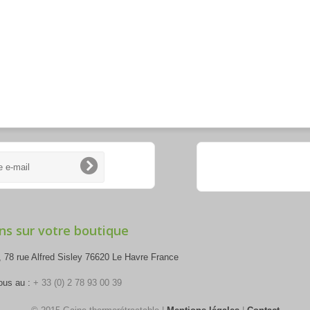
ns sur votre boutique
 78 rue Alfred Sisley 76620 Le Havre France
ous au :
+ 33 (0) 2 78 93 00 39