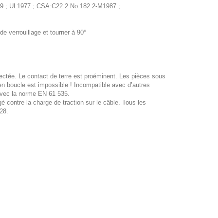
99 ; UL1977 ; CSA:C22.2 No.182.2-M1987 ;
 de verrouillage et tourner à 90°
ectée. Le contact de terre est proéminent. Les pièces sous
e en boucle est impossible ! Incompatible avec d’autres
avec la norme EN 61 535.
contre la charge de traction sur le câble. Tous les
28.