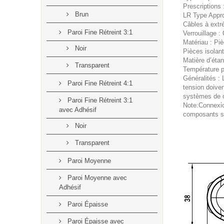
Prescriptions
Brun
LR Type Appr
Câbles à extr
Paroi Fine Rétreint 3:1
Verrouillage :
Matériau : Piè
Noir
Pièces isolan
Matière d’éta
Transparent
Température 
Généralités :
Paroi Fine Rétreint 4:1
tension doiven
systèmes de c
Paroi Fine Rétreint 3:1
Note:Connexio
avec Adhésif
composants so
Noir
Transparent
Paroi Moyenne
Paroi Moyenne avec
Adhésif
Paroi Épaisse
Paroi Épaisse avec