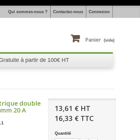
Qui sommes-nous ?
Contactez-nous
Connexion
Panier
(vide)
Gratuite à partir de 100€ HT
trique double
13,61 €
HT
14mm 20 A
16,33 € TTC
.1
Quantité