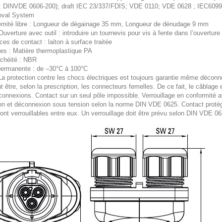
 : DINVDE 0606-200); draft IEC 23/337/FDIS; VDE 0110; VDE 0628 ; IEC609
oval System
émité libre : Longueur de dégainage 35 mm, Longueur de dénudage 9 mm
 Ouverture avec outil : introduire un tournevis pour vis à fente dans l’ouverture
ces de contact : laiton à surface traitée
tes : Matière thermoplastique PA
nchéité : NBR
permanente : de –30°C à 100°C
 La protection contre les chocs électriques est toujours garantie même déconn
t être, selon la prescription, les connecteurs femelles. De ce fait, le câblag
onnexions. Contact sur un seul pôle impossible. Verrouillage en conformité 
n et déconnexion sous tension selon la norme DIN VDE 0625. Contact protégé 
nt verrouillables entre eux. Un verrouillage doit être prévu selon DIN VDE 06