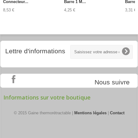
Connecteur...
Barre 1 M...
Barre 1
8,53 €
4,25 €
3,31 €
Lettre d'informations
Nous suivre
Informations sur votre boutique
© 2015 Gaine thermorétractable |
Mentions légales
|
Contact