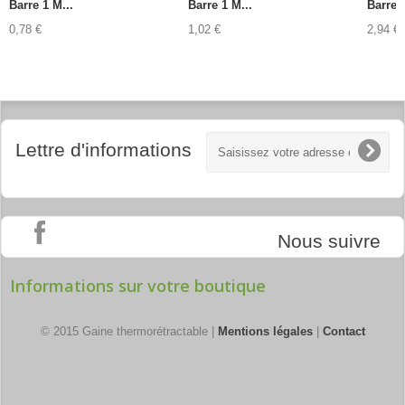
Barre 1 M...
Barre 1 M...
Barre 1
0,78 €
1,02 €
2,94 €
Lettre d'informations
Nous suivre
Informations sur votre boutique
© 2015 Gaine thermorétractable |
Mentions légales
|
Contact