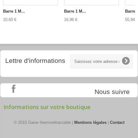
Barre 1 M...
Barre 1 M...
Barre 1
10,60 €
16,96 €
55,94 
Lettre d'informations
Nous suivre
Informations sur votre boutique
© 2015 Gaine thermorétractable |
Mentions légales
|
Contact